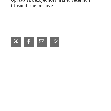
Uprava za bezbjednost hrane, veterinu i
fitosanitarne poslove