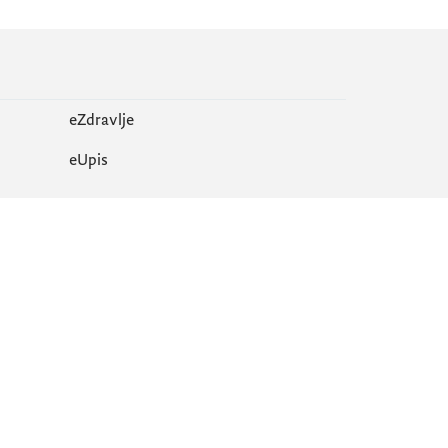
eZdravlje
еUpis
Mapa sajta