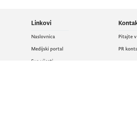
Linkovi
Konta
Naslovnica
Pitajte 
Medijski portal
PR kont
Sve vijesti
Društ
Organizacija
Faceboo
Biblioteka
X
eServisi
Instagr
YouTube
Flickr