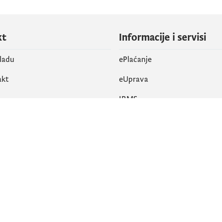
kt
Informacije i servisi
vladu
ePlaćanje
akt
eUprava
IRMS
vene mreže
k
Pristupačnost
am
English