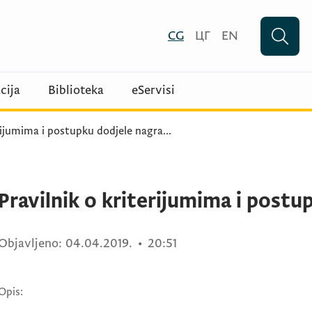
CG
ЦГ
EN
cija
Biblioteka
eServisi
erijumima i postupku dodjele nagra
...
Pravilnik o kriterijumima i postu
Objavljeno:
04.04.2019.
•
20:51
Opis: