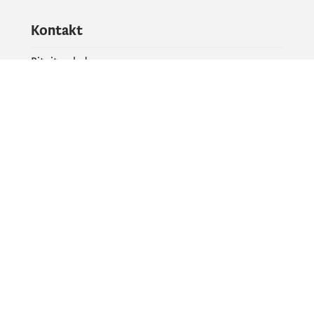
Kontakt
Pitajte vladu
PR kontakt
Društvene mreže
Facebook
X
Instagram
YouTube
Flickr