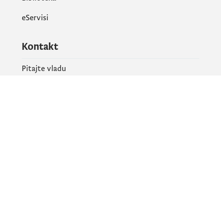
eServisi
Kontakt
Pitajte vladu
PR kontakt
Društvene mreže
Facebook
X
Instagram
YouTube
Flickr