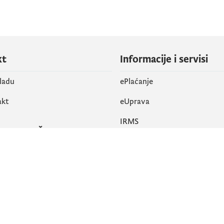
kt
Informacije i servisi
vladu
ePlaćanje
akt
eUprava
IRMS
vene mreže
k
Pristupačnost
am
English