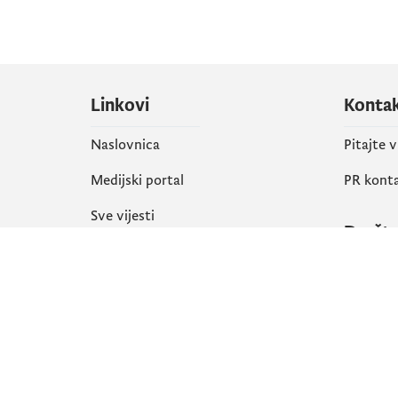
Linkovi
Konta
Naslovnica
Pitajte 
Medijski portal
PR kont
Sve vijesti
Društ
Organizacija
Faceboo
Biblioteka
X
eServisi
Instagr
YouTube