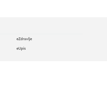
eZdravlje
еUpis
Mapa sajta