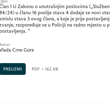
Opis:
Član 1 U Zakonu o unutrašnjim poslovima („Službeni l
84/24) u članu 16 poslije stava 4 dodaje se novi stav 
smislu stava 3 ovog člana, a koje je prije postavljenj
zvanje, raspoređuje se u Policiji na radno mjesto u p
postavljenja. ”
Autor:
Vlada Crne Gore
PREUZMI
PDF
•
162 KB