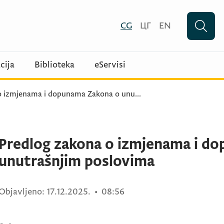
CG
ЦГ
EN
cija
Biblioteka
eServisi
o izmjenama i dopunama Zakona o unu
...
Predlog zakona o izmjenama i d
unutrašnjim poslovima
Objavljeno:
17.12.2025.
•
08:56