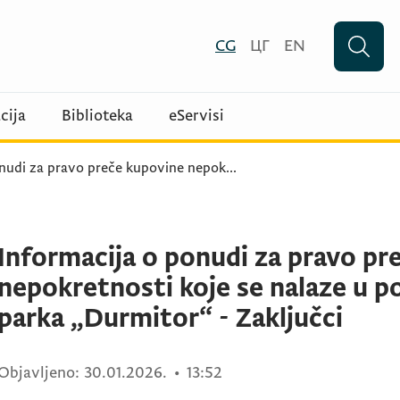
CG
ЦГ
EN
cija
Biblioteka
eServisi
onudi za pravo preče kupovine nepok
...
Informacija o ponudi za pravo pr
nepokretnosti koje se nalaze u p
parka „Durmitor“ - Zaključci
Objavljeno:
30.01.2026.
•
13:52