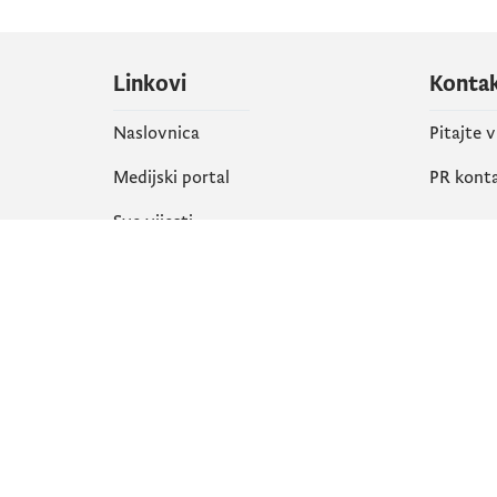
Linkovi
Konta
Naslovnica
Pitajte 
Medijski portal
PR kont
Sve vijesti
Društ
Organizacija
Faceboo
Biblioteka
X
eServisi
Instagr
YouTube
Flickr