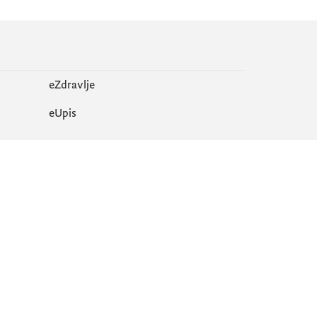
eZdravlje
еUpis
Mapa sajta