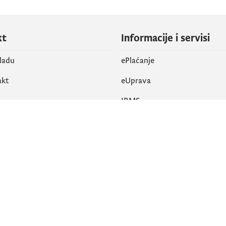
kt
Informacije i servisi
vladu
ePlaćanje
akt
eUprava
IRMS
vene mreže
k
Pristupačnost
am
English