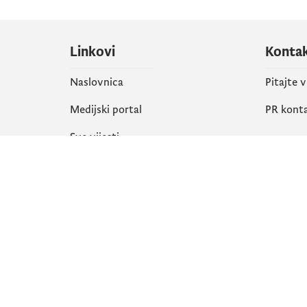
Linkovi
Konta
Naslovnica
Pitajte 
Medijski portal
PR kont
Sve vijesti
Društ
Organizacija
Faceboo
Biblioteka
X
eServisi
Instagr
YouTube
Flickr