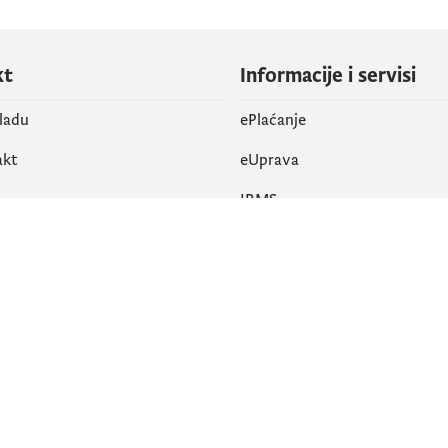
kt
Informacije i servisi
vladu
ePlaćanje
akt
eUprava
IRMS
vene mreže
k
Pristupačnost
am
English