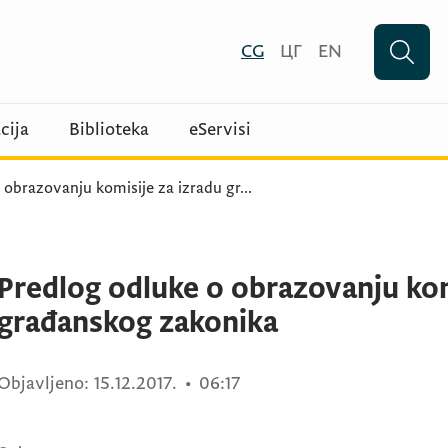
CG
ЦГ
EN
cija
Biblioteka
eServisi
 obrazovanju komisije za izradu gr
...
Predlog odluke o obrazovanju kom
građanskog zakonika
Objavljeno:
15.12.2017.
•
06:17