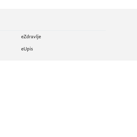
eZdravlje
еUpis
Mapa sajta