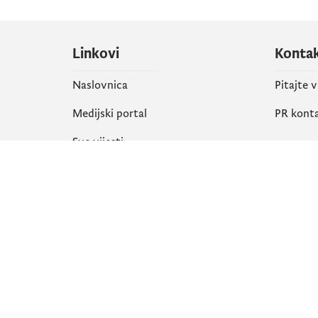
Linkovi
Konta
Naslovnica
Pitajte 
Medijski portal
PR kont
Sve vijesti
Društ
Organizacija
Faceboo
Biblioteka
X
eServisi
Instagr
YouTube
Flickr