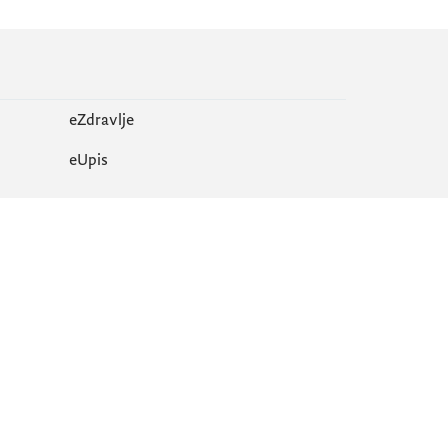
eZdravlje
еUpis
Mapa sajta