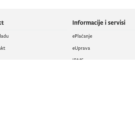
kt
Informacije i servisi
vladu
ePlaćanje
akt
eUprava
IRMS
vene mreže
k
Pristupačnost
am
English