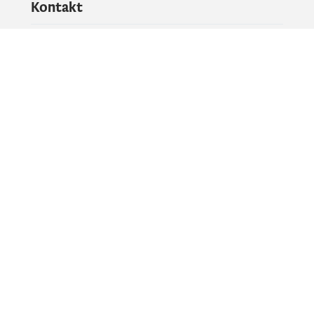
Kontakt
Pitajte vladu
PR kontakt
Društvene mreže
Facebook
X
Instagram
YouTube
Flickr
Informacije i servisi