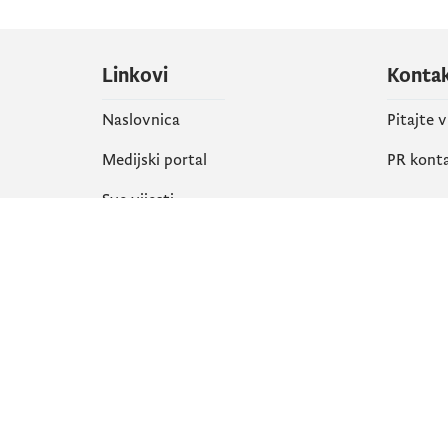
Linkovi
Konta
Naslovnica
Pitajte 
Medijski portal
PR kont
Sve vijesti
Društ
Organizacija
Faceboo
Biblioteka
X
eServisi
Instagr
YouTube
Flickr