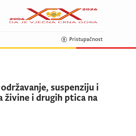
Pristupačnost
 održavanje, suspenziju i
živine i drugih ptica na