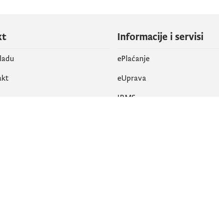
kt
Informacije i servisi
vladu
ePlaćanje
akt
eUprava
IRMS
vene mreže
k
Pristupačnost
am
English