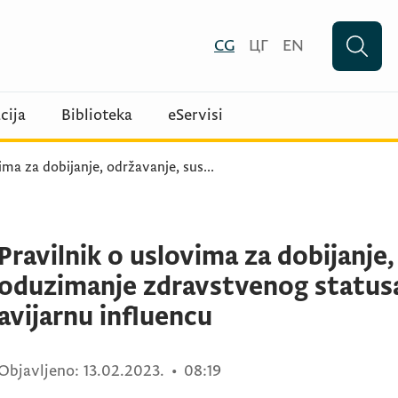
CG
ЦГ
EN
cija
Biblioteka
eServisi
ima za dobijanje, održavanje, sus
...
Pravilnik o uslovima za dobijanje,
oduzimanje zdravstvenog statusa 
avijarnu influencu
Objavljeno:
13.02.2023.
•
08:19