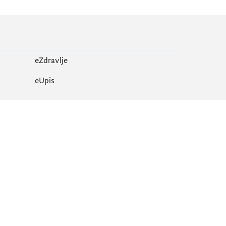
eZdravlje
еUpis
Mapa sajta