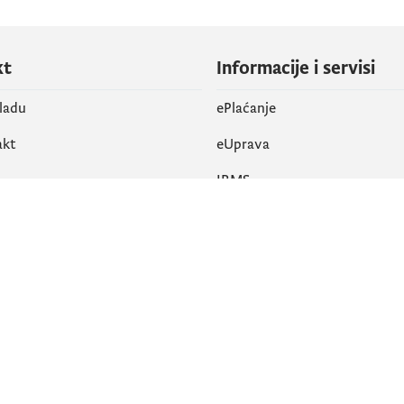
kt
Informacije i servisi
vladu
ePlaćanje
akt
eUprava
IRMS
vene mreže
k
Pristupačnost
am
English