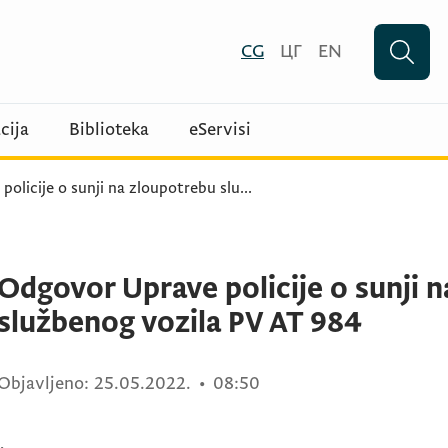
CG
ЦГ
EN
cija
Biblioteka
eServisi
olicije o sunji na zloupotrebu slu
...
Odgovor Uprave policije o sunji 
službenog vozila PV AT 984
Objavljeno:
25.05.2022.
•
08:50