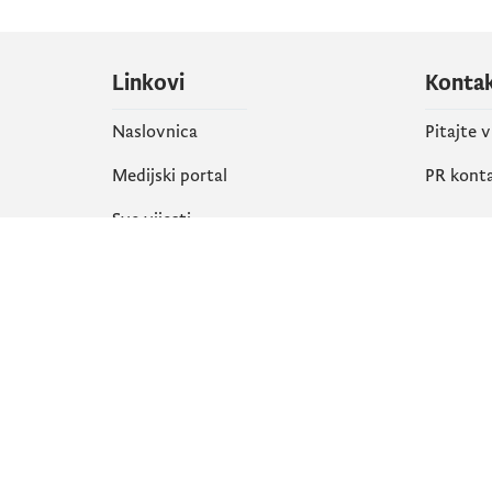
Linkovi
Konta
Naslovnica
Pitajte 
Medijski portal
PR kont
Sve vijesti
Društ
Organizacija
Faceboo
Biblioteka
X
eServisi
Instagr
YouTube
Flickr