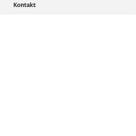
Kontakt
Pitajte vladu
PR kontakt
Društvene mreže
Facebook
X
Instagram
YouTube
Flickr
Informacije i servisi