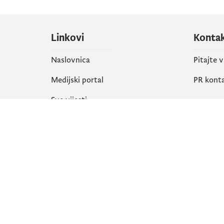
Linkovi
Konta
Naslovnica
Pitajte 
Medijski portal
PR kont
Sve vijesti
Društ
Organizacija
Faceboo
Biblioteka
X
eServisi
Instagr
YouTube
Flickr