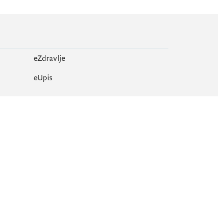
eZdravlje
еUpis
Mapa sajta