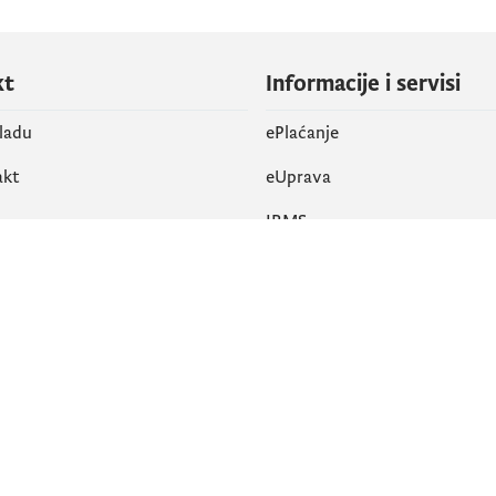
kt
Informacije i servisi
vladu
ePlaćanje
akt
eUprava
IRMS
vene mreže
k
Pristupačnost
am
English