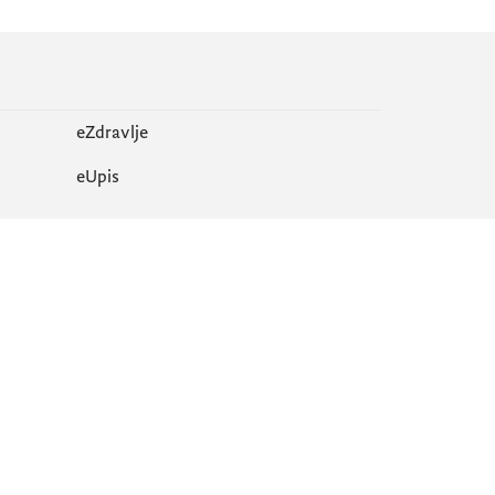
eZdravlje
еUpis
Mapa sajta