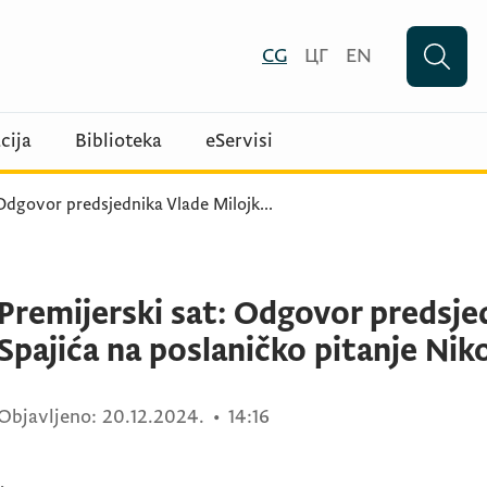
CG
ЦГ
EN
cija
Biblioteka
eServisi
 Odgovor predsjednika Vlade Milojk
...
Premijerski sat: Odgovor predsje
Spajića na poslaničko pitanje Niko
Objavljeno:
20.12.2024.
•
14:16