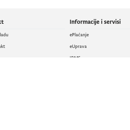
kt
Informacije i servisi
vladu
ePlaćanje
akt
eUprava
IRMS
vene mreže
k
Pristupačnost
am
English