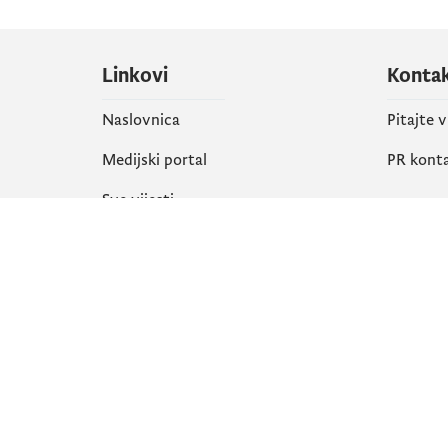
Linkovi
Konta
Naslovnica
Pitajte 
Medijski portal
PR kont
Sve vijesti
Društ
Organizacija
Faceboo
Biblioteka
X
eServisi
Instagr
YouTube
Flickr