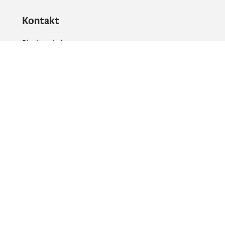
Kontakt
Pitajte vladu
PR kontakt
Društvene mreže
Facebook
X
Instagram
YouTube
Flickr