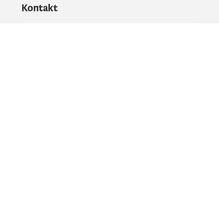
Kontakt
Pitajte vladu
PR kontakt
Društvene mreže
Facebook
X
Instagram
YouTube
Flickr
Informacije i servisi