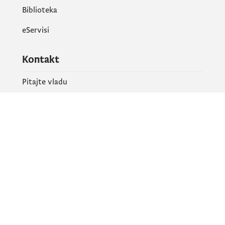
Biblioteka
eServisi
Kontakt
Pitajte vladu
PR kontakt
Društvene mreže
Facebook
X
Instagram
YouTube