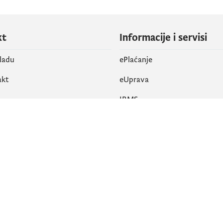
kt
Informacije i servisi
vladu
ePlaćanje
akt
eUprava
IRMS
vene mreže
k
Pristupačnost
am
English