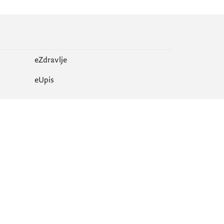
eZdravlje
еUpis
Mapa sajta