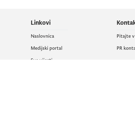
Linkovi
Konta
Naslovnica
Pitajte 
Medijski portal
PR kont
Sve vijesti
Društ
Organizacija
Faceboo
Biblioteka
X
eServisi
Instagr
YouTube
Flickr