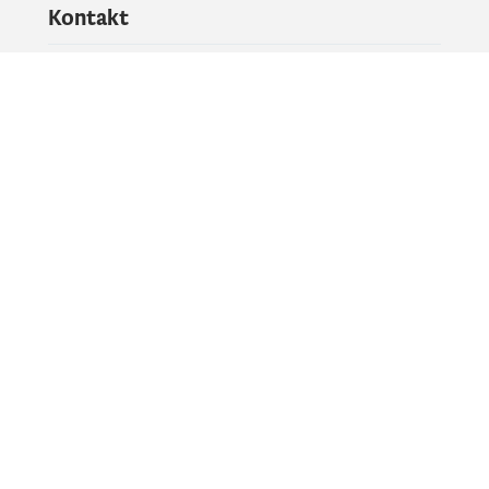
Kontakt
Pitajte vladu
PR kontakt
Društvene mreže
Facebook
X
Instagram
YouTube
Flickr
Informacije i servisi