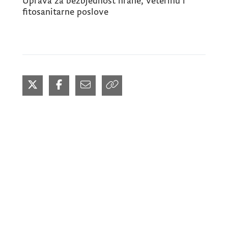
Uprava za bezbjednost hrane, veterinu i
fitosanitarne poslove