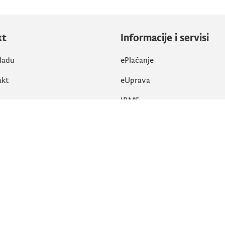
kt
Informacije i servisi
vladu
ePlaćanje
akt
eUprava
IRMS
vene mreže
k
Pristupačnost
am
English