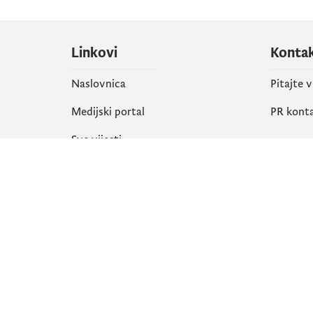
Linkovi
Konta
Naslovnica
Pitajte 
Medijski portal
PR kont
Sve vijesti
Društ
Organizacija
Faceboo
Biblioteka
X
eServisi
Instagr
YouTube
Flickr