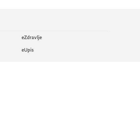
eZdravlje
еUpis
Mapa sajta