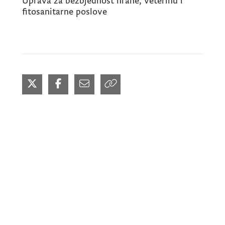
Uprava za bezbjednost hrane, veterinu i
fitosanitarne poslove