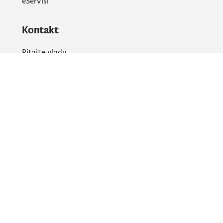
eServisi
Kontakt
Pitajte vladu
PR kontakt
Društvene mreže
Facebook
X
Instagram
YouTube
Flickr