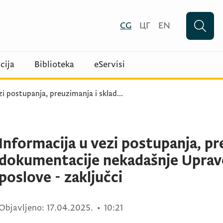
CG
ЦГ
EN
cija
Biblioteka
eServisi
zi postupanja, preuzimanja i sklad
...
Informacija u vezi postupanja, pr
dokumentacije nekadašnje Uprave
poslove - zaključci
Objavljeno:
17.04.2025.
•
10:21