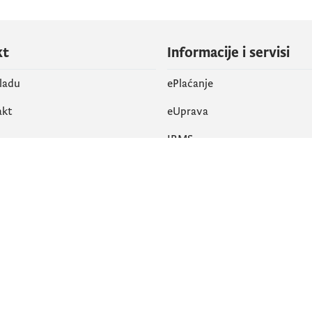
kt
Informacije i servisi
vladu
ePlaćanje
akt
eUprava
IRMS
vene mreže
k
Pristupačnost
am
English