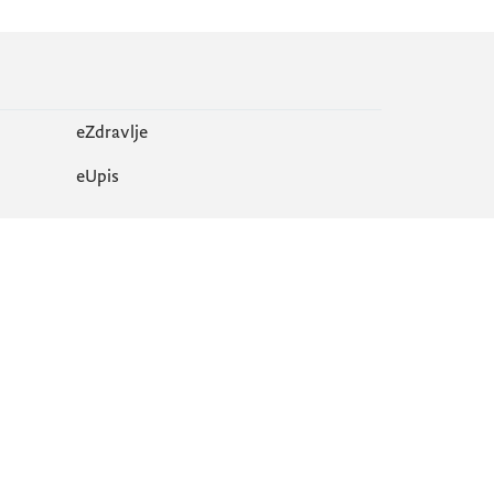
eZdravlje
еUpis
Mapa sajta