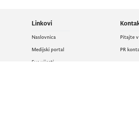
Linkovi
Konta
Naslovnica
Pitajte 
Medijski portal
PR kont
Sve vijesti
Društ
Organizacija
Faceboo
Biblioteka
X
eServisi
Instagr
YouTube
Flickr