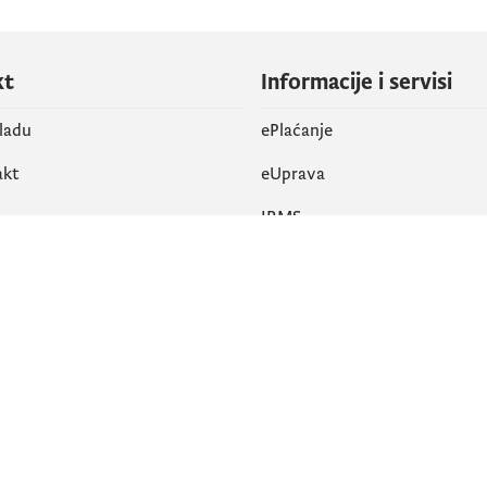
kt
Informacije i servisi
vladu
ePlaćanje
akt
eUprava
IRMS
vene mreže
k
Pristupačnost
am
English