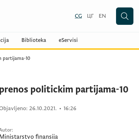
CG
ЦГ
EN
cija
Biblioteka
eServisi
m partijama-10
prenos politickim partijama-10
Objavljeno:
26.10.2021.
•
16:26
Autor:
Ministarstvo finansija