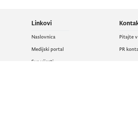
Linkovi
Konta
Naslovnica
Pitajte 
Medijski portal
PR kont
Sve vijesti
Društ
Organizacija
Faceboo
Biblioteka
X
eServisi
Instagr
YouTube
Flickr