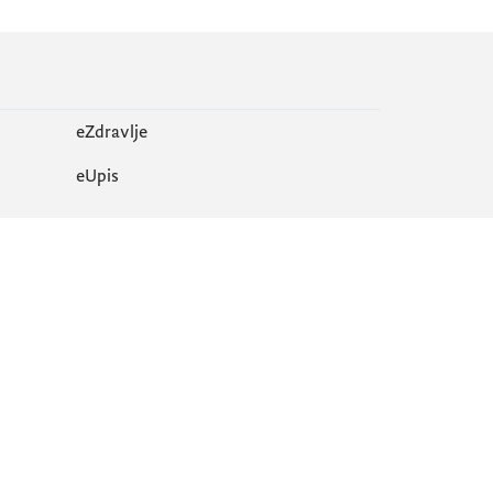
eZdravlje
еUpis
Mapa sajta