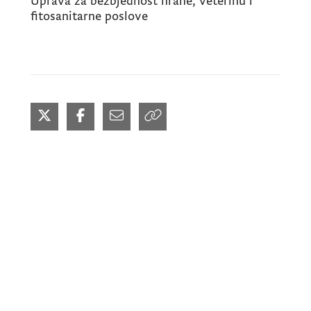
Uprava za bezbjednost hrane, veterinu i
fitosanitarne poslove