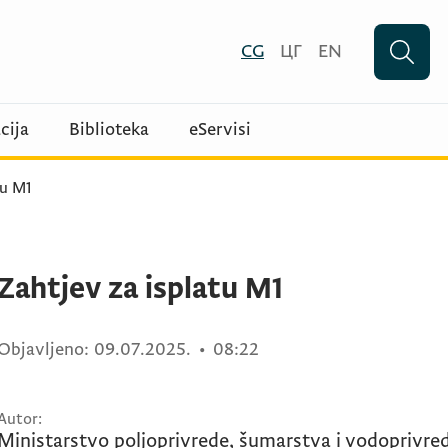
CG
ЦГ
EN
cija
Biblioteka
eServisi
tu M1
Zahtjev za isplatu M1
Objavljeno:
09.07.2025.
•
08:22
Autor:
Ministarstvo poljoprivrede, šumarstva i vodoprivr