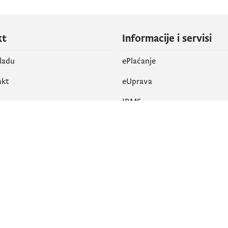
kt
Informacije i servisi
vladu
ePlaćanje
akt
eUprava
IRMS
vene mreže
k
Pristupačnost
am
English