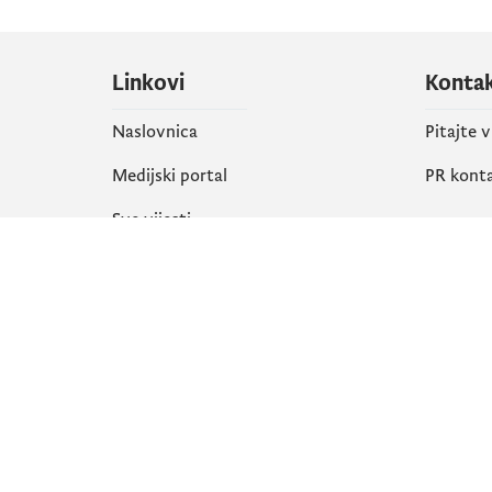
Linkovi
Konta
Naslovnica
Pitajte 
Medijski portal
PR kont
Sve vijesti
Društ
Organizacija
Faceboo
Biblioteka
X
eServisi
Instagr
YouTube
Flickr