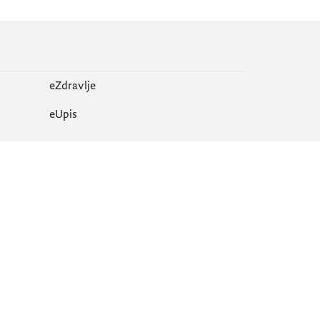
eZdravlje
еUpis
Mapa sajta