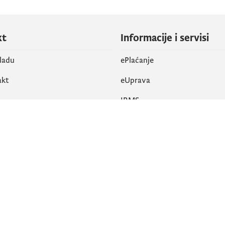
kt
Informacije i servisi
vladu
ePlaćanje
akt
eUprava
IRMS
vene mreže
k
Pristupačnost
am
English