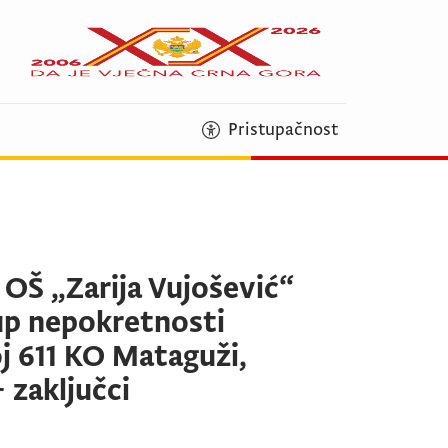
Pristupačnost
 OŠ „Zarija Vujošević“
up nepokretnosti
oj 611 KO Mataguži,
 zaključci