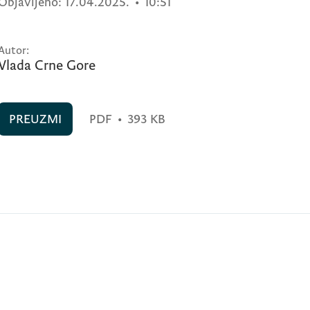
Objavljeno:
17.04.2025.
•
10:51
Autor:
Vlada Crne Gore
PREUZMI
PDF
•
393 KB