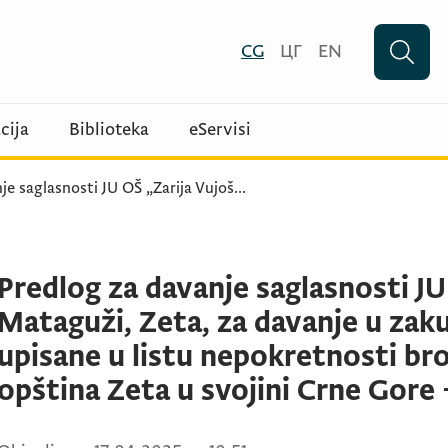
CG
ЦГ
EN
cija
Biblioteka
eServisi
je saglasnosti JU OŠ „Zarija Vujoš
...
Predlog za davanje saglasnosti JU
Mataguži, Zeta, za davanje u zak
upisane u listu nepokretnosti br
opština Zeta u svojini Crne Gore -