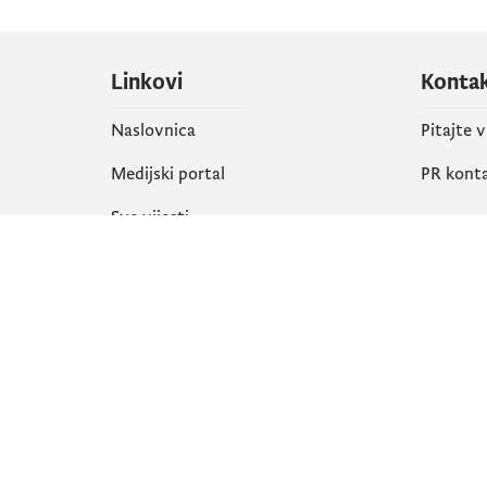
Linkovi
Konta
Naslovnica
Pitajte 
Medijski portal
PR kont
Sve vijesti
Društ
Organizacija
Faceboo
Biblioteka
X
eServisi
Instagr
YouTube
Flickr