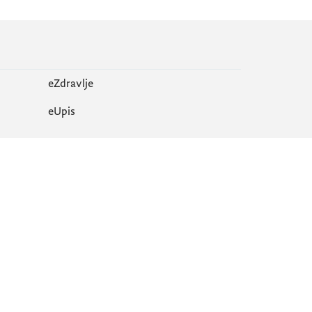
eZdravlje
еUpis
Mapa sajta