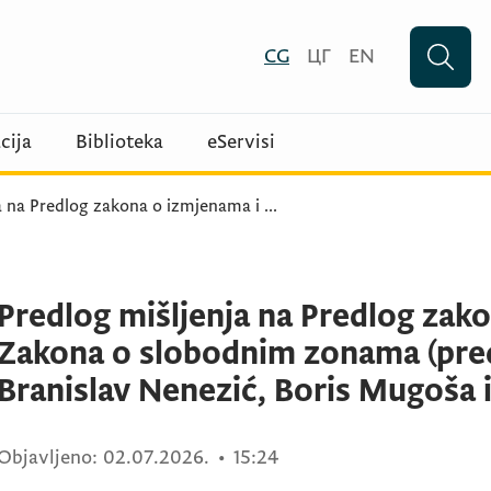
CG
ЦГ
EN
cija
Biblioteka
eServisi
a na Predlog zakona o izmjenama i
...
Predlog mišljenja na Predlog zak
Zakona o slobodnim zonama (predl
Branislav Nenezić, Boris Mugoša i
Objavljeno:
02.07.2026.
•
15:24