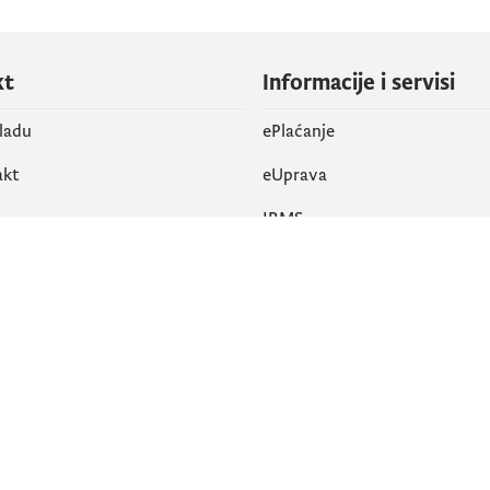
kt
Informacije i servisi
vladu
ePlaćanje
akt
eUprava
IRMS
vene mreže
k
Pristupačnost
am
English