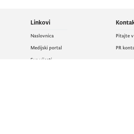
Linkovi
Konta
Naslovnica
Pitajte 
Medijski portal
PR kont
Sve vijesti
Društ
Organizacija
Faceboo
Biblioteka
X
eServisi
Instagr
YouTube
Flickr