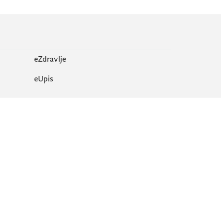
eZdravlje
еUpis
Mapa sajta