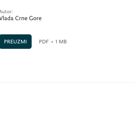
Autor:
Vlada Crne Gore
PREUZMI
PDF
•
1 MB