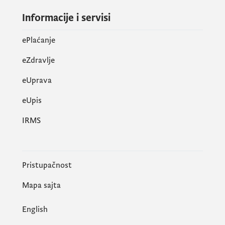
Informacije i servisi
ePlaćanje
eZdravlje
eUprava
еUpis
IRMS
Pristupačnost
Mapa sajta
English