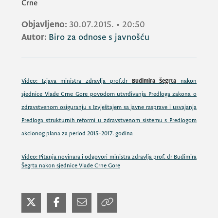
Objavljeno:
30.07.2015.
•
20:50
Autor:
Biro za odnose s javnošću
Video: Izjava ministra zdravlja prof.dr
Budimira Šegrta
nakon
sjednice Vlade Crne Gore povodom utvrđivanja Predloga zakona o
zdravstvenom osiguranju s Izvještajem sa javne rasprave i usvajanja
Predloga strukturnih reformi u zdravstvenom sistemu s Predlogom
akcionog plana za period 2015-2017. godina
Video: Pitanja novinara i odgovori ministra zdravlja prof. dr Budimira
Šegrta nakon sjednice Vlade Crne Gore