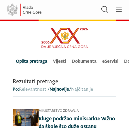
Opšta pretraga
Vijesti
Dokumenta
eServisi
Do
Rezultati pretrage
Po:
Relevantnosti
/
Najnovije
/
Najčitanije
MINISTARSTVO ZDRAVLJA
Kluge podržao ministarku: Važno
da škole što duže ostanu