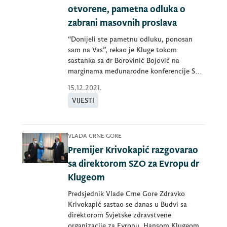
otvorene, pametna odluka o
zabrani masovnih proslava
“Donijeli ste pametnu odluku, ponosan
sam na Vas”, rekao je Kluge tokom
sastanka sa dr Borovinić Bojović na
marginama međunarodne konferencije SZO
u Moskvi.
15.12.2021.
VIJESTI
VLADA CRNE GORE
Premijer Krivokapić razgovarao
sa direktorom SZO za Evropu dr
Klugeom
Predsjednik Vlade Crne Gore Zdravko
Krivokapić sastao se danas u Budvi sa
direktorom Svjetske zdravstvene
organizacije za Evropu, Hansom Klugeom.