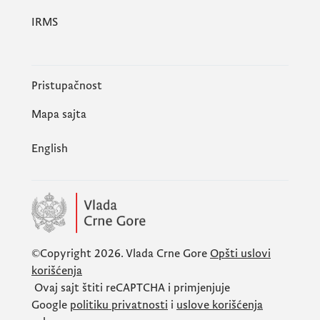
IRMS
Pristupačnost
Mapa sajta
English
©Copyright 2026.
Vlada Crne Gore
Opšti uslovi
korišćenja
Ovaj sajt štiti
reCAPTCHA
i primjenjuje
Google
politiku privatnosti
i
uslove korišćenja