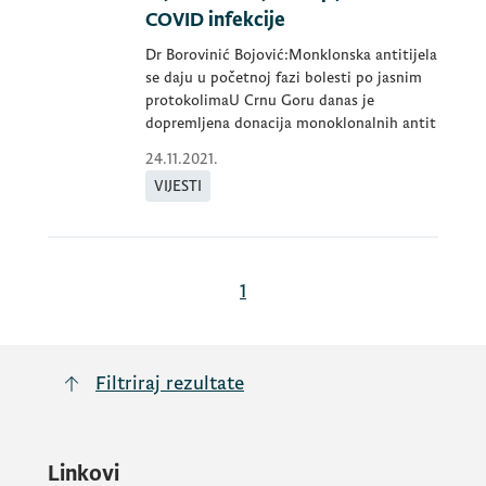
COVID infekcije
Dr Borovinić Bojović:Monklonska antitijela
se daju u početnoj fazi bolesti po jasnim
protokolimaU Crnu Goru danas je
dopremljena donacija monoklonalnih antit
24.11.2021.
VIJESTI
1
Filtriraj rezultate
Linkovi