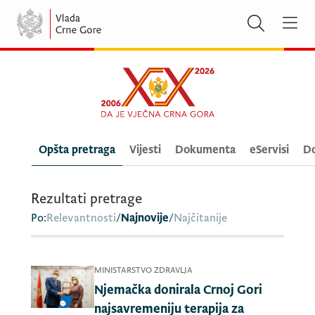
Opšta pretraga
Vijesti
Dokumenta
eServisi
Do
Rezultati pretrage
Po:
Relevantnosti
/
Najnovije
/
Najčitanije
MINISTARSTVO ZDRAVLJA
Njemačka donirala Crnoj Gori
najsavremeniju terapija za