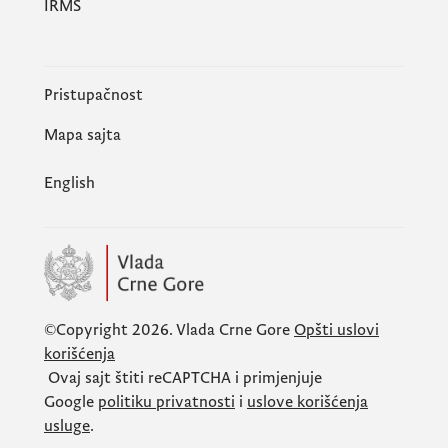
IRMS
Pristupačnost
Mapa sajta
English
©Copyright 2026.
Vlada Crne Gore
Opšti uslovi
korišćenja
Ovaj sajt štiti
reCAPTCHA
i primjenjuje
Google
politiku privatnosti
i
uslove korišćenja
usluge
.