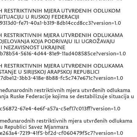
 RESTRIKTIVNIH MJERA UTVRĐENIH ODLUKOM
ITUACIJU U RUSKOJ FEDERACIJI
9313d0-fe71-40a1-b319-8db14ccd8cc3?version=1.0
 RESTRIKTIVNIH MJERA UTVRĐENIH ODLUKAMA
DJELOVANJA KOJA PODRIVAJU ILI UGROŽAVAJU
 I NEZAVISNOST UKRAJINE
5b78b54-5616-4d44-81e9-11ad408585ce?version=1.0
 RESTRIKTIVNIH MJERA UTVRĐENIH ODLUKAMA
TANjE U SIRIJSKOJ ARAPSKOJ REPUBLICI
7dbe12-3bb3-418e-8b88-fc5c747e671c?version=1.0
eđunarodnih restriktivnih mjera utvrđenih odlukama
nja Ruske Federacije kojima se destabilizuje situacija u
c56872-67e4-4e6f-a57a-c5ef17c013ff?version=1.0
međunarodnih restriktivnih mjera utvrđenih odlukama
e u Republici Savez Mjanmara
e263a4-7219-41f5-bf2d-cf060479f5c7?version=1.0