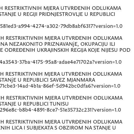
 RESTRIKTIVNIH MJERA UTVRĐENIH ODLUKAMA
TANJE U REGIJI PRIDNJESTROVLJE U REPUBLICI
0581ed3-a994-4274-a302-79db8abf6317?version=1.0
 RESTRIKTIVNIH MJERA UTVRĐENIH ODLUKAMA
NA NEZAKONITO PRIZNAVANјE, OKUPACIJU ILI
E ODREĐENIH UKRAJINSKIH REGIJA KOJE NIJESU POD
4a3543-37ba-4175-95a8-adae4e71702a?version=1.0
 RESTRIKTIVNIH MJERA UTVRĐENIH ODLUKAMA
 STANjE U REPUBLICI SAVEZ MJANMARA
71cbe3-14ad-4b1a-86ef-5d942bc0dfa6?version=1.0
H RESTRIKTIVNIH MJERA UTVRĐENIH ODLUKAMA
STANJE U REPUBLICI TUNISU
296e8c-b8b4-4891-8ce7-51e35732c231?version=1.0
 RESTRIKTIVNIH MJERA UTVRĐENIH ODLUKAMA
NIH LICA I SUBJEKATA S OBZIROM NA STANJE U