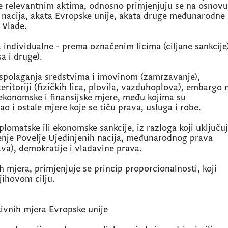
ene relevantnim aktima, odnosno primjenjuju se na osnovu
h nacija, akata Evropske unije, akata druge međunarodne
a Vlade.
a individualne - prema označenim licima (ciljane sankcije)
a i druge).
aspolaganja sredstvima i imovinom (zamrzavanje),
eritoriji (fizičkih lica, plovila, vazduhoplova), embargo 
ekonomske i finansijske mjere, među kojima su
ao i ostale mjere koje se tiču prava, usluga i robe.
lomatske ili ekonomske sankcije, iz razloga koji uključu
enje Povelje Ujedinjenih nacija, međunarodnog prava
va), demokratije i vladavine prava.
h mjera, primjenjuje se princip proporcionalnosti, koji
ihovom cilju.
ivnih mjera Evropske unije