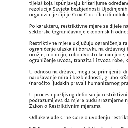
tijela) koja ispunjavaju kriterijume određ
rezolucija Savjeta bezbjednosti Ujedinjeni
organizacije čiji je Crna Gora član ili odluk
Po karakteru, restriktivne mjere se dijele n
sektorske (ograničavanje ekonomskih odnos
Restriktivne mjere uključuju ograničenja r
ograničenje ulaska ili boravka na državnoj t
oružje, municiju, robu dvostruke namjene, 
ograničenje uvoza, tranzita i izvoza robe, k
U odnosu na države, mogu se primijeniti dip
narušavanje mira i bezbjednosti, grubo krš
(naročito ljudskih prava i humanitarnog pra
U procesu pažljivog definisanja restriktivni
podrazumijeva da mjere budu srazmjerne nj
Zakon o Restriktivnim mjerama
Odluke Vlade Crne Gore o uvođenju restrikt