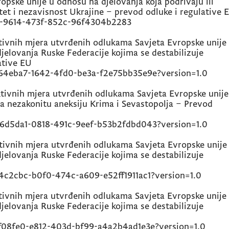
opske unije u odnosu na djelovanja koja podrivaju ili
itet i nezavisnost Ukrajine – prevod odluke i regulative 
-9614-473f-852c-96f4304b2283
ivnih mjera utvrđenih odlukama Savjeta Evropske unije 
jelovanja Ruske Federacije kojima se destabilizuje
ative EU
64eba7-1642-4fd0-be3a-f2e75bb35e9e?version=1.0
tivnih mjera utvrđenih odlukama Savjeta Evropske unije
a nezakonitu aneksiju Krima i Sevastopolja – Prevod
6d5da1-0818-491c-9eef-b53b2fdbd043?version=1.0
ivnih mjera utvrđenih odlukama Savjeta Evropske unije 
jelovanja Ruske Federacije kojima se destabilizuje
4c2cbc-b0f0-474c-a609-e52ff1911ac1?version=1.0
ivnih mjera utvrđenih odlukama Savjeta Evropske unije 
jelovanja Ruske Federacije kojima se destabilizuje
f08fe0-e812-403d-bf99-a4a2b4ad1e3e?version=1.0