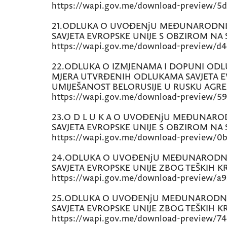
https://wapi.gov.me/download-preview/5
21.ODLUKA O UVOĐENjU MEĐUNARODNIH
SAVJETA EVROPSKE UNIJE S OBZIROM NA
https://wapi.gov.me/download-preview/d
22.ODLUKA O IZMJENAMA I DOPUNI OD
MJERA UTVRĐENIH ODLUKAMA SAVJETA EVR
UMIJEŠANOST BELORUSIJE U RUSKU AGRE
https://wapi.gov.me/download-preview/59
23.O D L U K A O UVOĐENjU MEĐUNARO
SAVJETA EVROPSKE UNIJE S OBZIROM NA S
https://wapi.gov.me/download-preview/0b
24.ODLUKA O UVOĐENjU MEĐUNARODNI
SAVJETA EVROPSKE UNIJE ZBOG TEŠKIH K
https://wapi.gov.me/download-preview/a
25.ODLUKA O UVOĐENjU MEĐUNARODNI
SAVJETA EVROPSKE UNIJE ZBOG TEŠKIH K
https://wapi.gov.me/download-preview/7