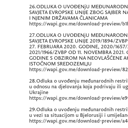
26.ODLUKA O UVOĐENjU MEĐUNARODNI
SAVJETA EVROPSKE UNIJE ZBOG SAJBER NA
I NJENIM DRŽAVAMA ČLANICAMA
https://wapi.gov.me/download-preview/b
27.ODLUKA O UVOĐENjU MEĐUNARODNI
SAVJETA EVROPSKE UNIJE 2019/1894/ZVB
27. FEBRUARA 2020. GODINE, 2020/1657
2021/1966/ZVBP OD 11. NOVEMBRA 2021.
GODINE S OBZIROM NA NEOVLAŠĆENE AK
ISTOČNOM SREDOZEMLJU
https://wapi.gov.me/download-preview/82
28.Odluka o uvođenju međunarodnih restrik
u odnosu na djelovanja koja podrivaju ili ug
Ukrajine
https://wapi.gov.me/download-preview/e
29.Odluka o uvođenju međunarodnih restrik
u vezi sa situacijom u Bjelorusiji i umiješan
https://wapi.gov.me/download-preview/a4