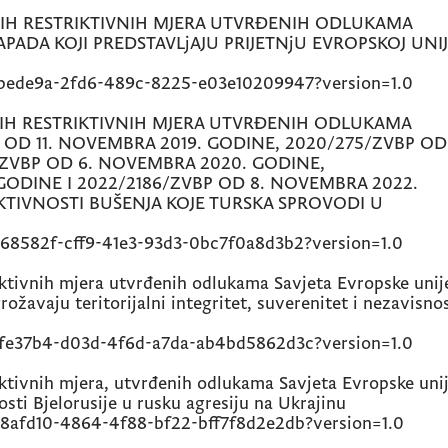
H RESTRIKTIVNIH MJERA UTVRĐENIH ODLUKAMA
PADA KOJI PREDSTAVLjAJU PRIJETNjU EVROPSKOJ UNIJ
1bede9a-2fd6-489c-8225-e03e10209947?version=1.0
H RESTRIKTIVNIH MJERA UTVRĐENIH ODLUKAMA
P OD 11. NOVEMBRA 2019. GODINE, 2020/275/ZVBP OD
/ZVBP OD 6. NOVEMBRA 2020. GODINE,
 GODINE I 2022/2186/ZVBP OD 8. NOVEMBRA 2022.
TIVNOSTI BUŠENJA KOJE TURSKA SPROVODI U
68582f-cff9-41e3-93d3-0bc7f0a8d3b2?version=1.0
tivnih mjera utvrđenih odlukama Savjeta Evropske unij
rožavaju teritorijalni integritet, suverenitet i nezavisno
9fe37b4-d03d-4f6d-a7da-ab4bd5862d3c?version=1.0
tivnih mjera, utvrđenih odlukama Savjeta Evropske uni
osti Bjelorusije u rusku agresiju na Ukrajinu
8afd10-4864-4f88-bf22-bff7f8d2e2db?version=1.0