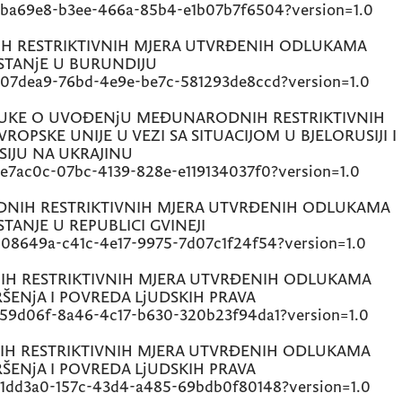
dba69e8-b3ee-466a-85b4-e1b07b7f6504?version=1.0
 RESTRIKTIVNIH MJERA UTVRĐENIH ODLUKAMA
 STANjE U BURUNDIJU
407dea9-76bd-4e9e-be7c-581293de8ccd?version=1.0
LUKE O UVOĐENjU MEĐUNARODNIH RESTRIKTIVNIH
OPSKE UNIJE U VEZI SA SITUACIJOM U BJELORUSIJI I
SIJU NA UKRAJINU
e7ac0c-07bc-4139-828e-e119134037f0?version=1.0
DNIH RESTRIKTIVNIH MJERA UTVRĐENIH ODLUKAMA
TANJE U REPUBLICI GVINEJI
08649a-c41c-4e17-9975-7d07c1f24f54?version=1.0
H RESTRIKTIVNIH MJERA UTVRĐENIH ODLUKAMA
RŠENjA I POVREDA LjUDSKIH PRAVA
959d06f-8a46-4c17-b630-320b23f94da1?version=1.0
H RESTRIKTIVNIH MJERA UTVRĐENIH ODLUKAMA
RŠENjA I POVREDA LjUDSKIH PRAVA
41dd3a0-157c-43d4-a485-69bdb0f80148?version=1.0