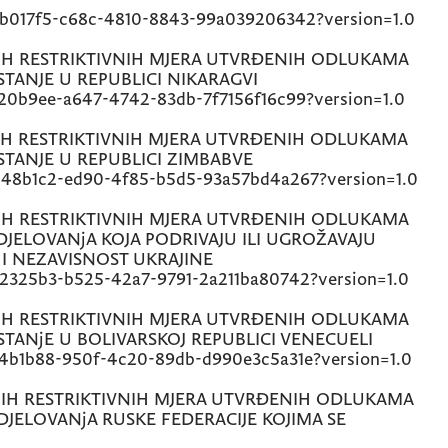
2b017f5-c68c-4810-8843-99a039206342?version=1.0
 RESTRIKTIVNIH MJERA UTVRĐENIH ODLUKAMA
STANJE U REPUBLICI NIKARAGVI
20b9ee-a647-4742-83db-7f7156f16c99?version=1.0
 RESTRIKTIVNIH MJERA UTVRĐENIH ODLUKAMA
STANJE U REPUBLICI ZIMBABVE
448b1c2-ed90-4f85-b5d5-93a57bd4a267?version=1.0
 RESTRIKTIVNIH MJERA UTVRĐENIH ODLUKAMA
DJELOVANjA KOJA PODRIVAJU ILI UGROŽAVAJU
 I NEZAVISNOST UKRAJINE
52325b3-b525-42a7-9791-2a211ba80742?version=1.0
 RESTRIKTIVNIH MJERA UTVRĐENIH ODLUKAMA
STANjE U BOLIVARSKOJ REPUBLICI VENECUELI
e4b1b88-950f-4c20-89db-d990e3c5a31e?version=1.0
H RESTRIKTIVNIH MJERA UTVRĐENIH ODLUKAMA
DJELOVANjA RUSKE FEDERACIJE KOJIMA SE