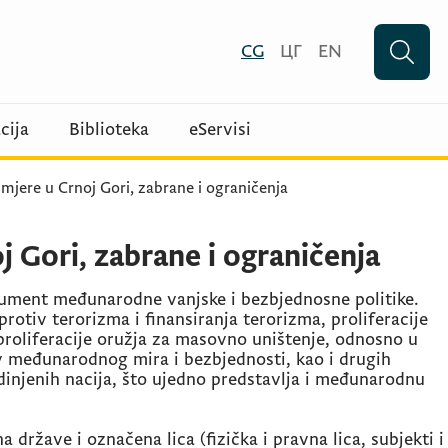
CG
ЦГ
EN
cija
Biblioteka
eServisi
 mjere u Crnoj Gori, zabrane i ograničenja
j Gori, zabrane i ograničenja
trument međunarodne vanjske i bezbjednosne politike.
protiv terorizma i finansiranja terorizma, proliferacije
proliferacije oružja za masovno uništenje, odnosno u
tiv međunarodnog mira i bezbjednosti, kao i drugih
dinjenih nacija, što ujedno predstavlja i međunarodnu
države i označena lica (fizička i pravna lica, subjekti i