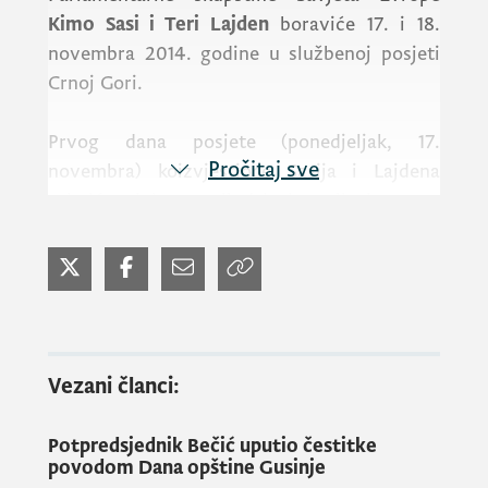
Kimo Sasi i Teri Lajden
boraviće 17. i 18.
novembra 2014. godine u službenoj posjeti
Crnoj Gori.
Prvog dana posjete (ponedjeljak, 17.
Pročitaj sve
novembra) koizvjestioce Sasija i Lajdena
primiće ministar za ljudska i manjinska prava
Suad Numanović (u 11.30)
, ministar rada i
socijalnog staranja
Predrag Bošković (u
12.00)
, potpredsjednik Vlade i ministar za
informaciono društvo
Vujica Lazović (u 12.30
sati)
i potpredsjednik Vlade i ministar pravde
Duško Marković (u 13.00 sati)
. Sastanci
Vezani članci:
crnogorskih zvaničnika sa Sasijem i
Lajdenom održaće se u Vili „Gorica“.
Potpredsjednik Bečić uputio čestitke
povodom Dana opštine Gusinje