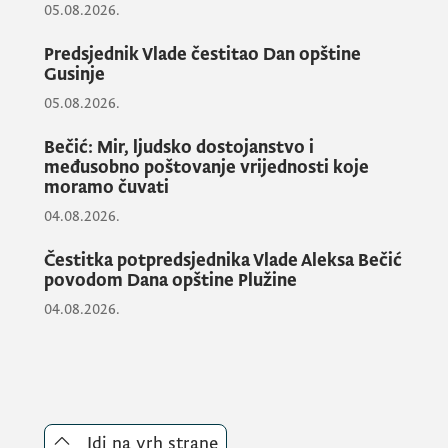
Narednog dana (utorak, 18. novembra), sa
05.08.2026.
koizvjestiocima Monitoring komiteta
Predsjednik Vlade čestitao Dan opštine
razgovaraće ministar unutrašnjih poslova
Gusinje
Raško Konjević
, u svom kabinetu u
09.00
05.08.2026.
sati
.
Bečić: Mir, ljudsko dostojanstvo i
međusobno poštovanje vrijednosti koje
Nakon razgovora biće objavljena saopštenje
moramo čuvati
za javnost.
04.08.2026.
Susret crnogorskih zvaničnika sa
Čestitka potpredsjednika Vlade Aleksa Bečić
koizvjestiocima Monitoring komiteta PSSE
povodom Dana opštine Plužine
može se snimiti.
04.08.2026.
Za snimanje u Vili „Gorica“ snimatelji moraju
imati godišnje akreditacione kartice uz lični
identifikacioni dokument. Snimatelji koji
nemaju godišnju akreditaciju, treba od
Idi na vrh strane