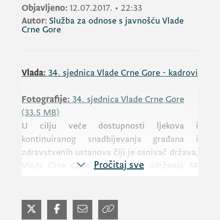
Objavljeno:
12.07.2017.
•
22:33
Autor:
Služba za odnose s javnošću Vlade
Crne Gore
Vlada:
34. sjednica Vlade Crne Gore - kadrovi
Fotografije:
34. sjednica Vlade Crne Gore
(33.5 MB)
U cilju veće dostupnosti ljekova i
kontinuiranog snadbijevanja građana i
zdravstvenih ustanova čiji je osnivač država,
Pročitaj sve
Vlada Crne Gore je, na danas održanoj 34
sjednici, kojom je predsjedavao
potredsjednik Vlade za ekonomsku politiku i
finansijski sistem
Milutin Simović
, donijela
Odluku o dopuni Odluke o mreži