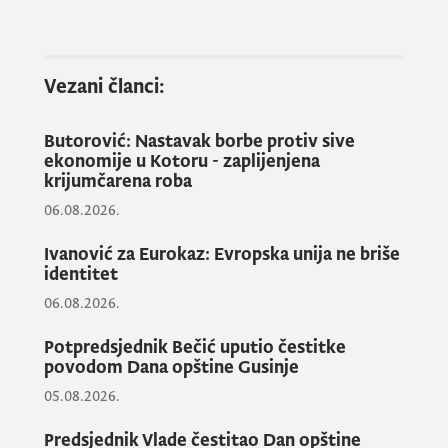
zdravstvenih ustanova
. Donošenjem ove
Odluke, po modelu javno-privatnog
partnerstva, davalac usluga koji obezbjeđuje
Vezani članci:
ostvarivanje prava na ljekove koji se
propisuju na recept može da bude i apoteka
Butorović: Nastavak borbe protiv sive
čiji je osnivač drugo pravno i/ili fizičko lice,
ekonomije u Kotoru - zaplijenjena
krijumčarena roba
sa kojom Fond za zdravstveno osiguranje
06.08.2026.
zaključi ugovor, čime će se obezbijediti
stabilnije snabdijevanje ljekovima i izbjeći
Ivanović za Eurokaz: Evropska unija ne briše
dugotrajne procedure nabavki ljekova i
identitet
potencijalne mogućnosti njihove nestašice.
06.08.2026.
Recept koji je propisan od strane izabranog
Potpredsjednik Bečić uputio čestitke
doktora moći će da se realizuje, osim u 53
povodom Dana opštine Gusinje
apoteke „Montefarma“ i u više od 250
05.08.2026.
apoteka, koje imaju mogućnost da zaključe
ugovor sa Fondom.
Predsjednik Vlade čestitao Dan opštine