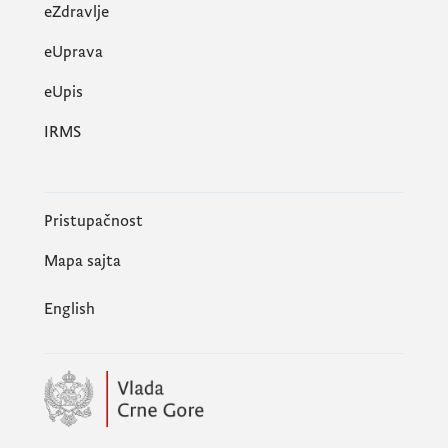
eZdravlje
eUprava
еUpis
IRMS
Pristupačnost
Mapa sajta
English