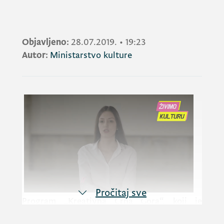
Objavljeno:
28.07.2019.
•
19:23
Autor:
Ministarstvo kulture
Pročitaj sve
Program „Kreativna Crna Gora“, koji je
pokrenulo Ministarstvo kulture, ove je