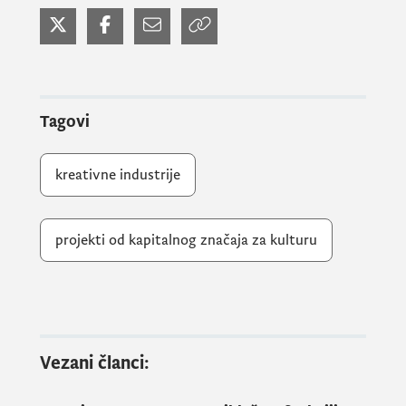
godine dao prve rezultate. Na prvom
konkursu u okviru navedenog programa,
kojim će biti uspostavljen crnogorski
kulturni proizvod, kao plod saradnje
kreativnog sektora i preduzetničko –
Tagovi
proizvodnog, podržano je ukupno 11 autora.
U pitanju je 10 projekata i proizvoda, te
kreativne industrije
jedna naučna studija.
Obezbjeđivanjem osnovnih uslova i
projekti od kapitalnog značaja za kulturu
sredstava za rad – prostora, opreme,
promocije i sl. sa sigurnošću možemo reći da
je Ministarstvo zajedno sa autorima,
uspješno pokrenulo 10 novih biznisa u
kulturi, čime želimo motivisati i druge
Vezani članci:
umjetnike da se na predstojeće konkurse
prijave sa svojim inicijativma i idejama.