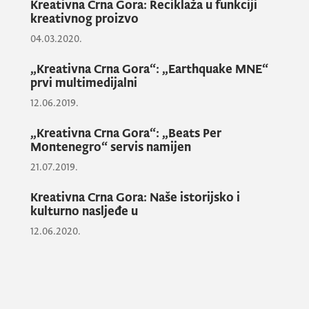
Kreativna Crna Gora: Reciklaža u funkciji
kreativnog proizvo
Imajući u vidu značaj programa „Kreativna
04.03.2020.
Crna Gora“, prevashodno u pogledu
afirmacije autora i značaja njihovih
„Kreativna Crna Gora“: „Earthquake MNE“
prvi multimedijalni
projekata za stvaranje crnogorskog
12.06.2019.
kulturnog proizvoda, Ministarstvo kulture
nastojaće da javnosti predstavi svakog od
„Kreativna Crna Gora“: „Beats Per
njih, uz projekte čiji su autori.
Montenegro“ servis namijen
21.07.2019.
Autorka jedne od 11 ideja podržanih putem
Kreativna Crna Gora: Naše istorijsko i
konkursa „Kreativna Crna Gora“ je
Marija
kulturno nasljeđe u
Milošević
sa Cetinja, koja je konkurisala
12.06.2020.
projektom „Ošvica“. Njenom idejom, jasnim
isticanjem prepoznatljivog identiteta,
tradicionalni motivi crnogorske narodne
nošnje stavljeni su u savremenu funkciju.