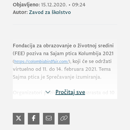
Objavljeno:
15.12.2020.
•
09:24
Autor:
Zavod za školstvo
Fondacija za obrazovanje o životnoj sredini
(FEE) poziva na Sajam ptica Kolumbija 2021
koji će se održati
(
https://colombiabirdfair.com/
),
virtuelno od 11. do 14. februara 2021. Tema
Sajma ptica je Sprečavanje izumiranja.
Pročitaj sve
Organizatori pozivaju učenike uzrasta od 10
do 16 godina, koja učestvuju u programima
Eko-škole i Učimo o šumama, da pošalju
snimljeni video materijal u trajanju ne
dužem od 20 minuta, na bilo koju temu