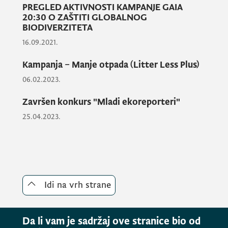
PREGLED AKTIVNOSTI KAMPANJE GAIA
Rok za dostavljanje video snimaka je
18.
20:30 O ZAŠTITI GLOBALNOG
decembar 2020
.
BIODIVERZITETA
16.09.2021.
Kampanja – Manje otpada (Litter Less Plus)
06.02.2023.
Završen konkurs "Mladi ekoreporteri"
25.04.2023.
Idi na vrh strane
Da li vam je sadržaj ove stranice bio od