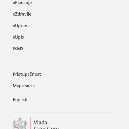
ePlaćanje
eZdravlje
eUprava
еUpis
IRMS
Pristupačnost
Mapa sajta
English