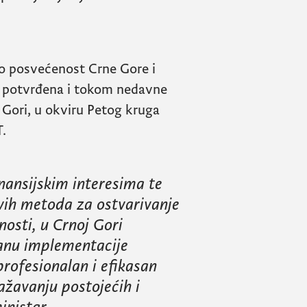
io posvećenost Crne Gore i
e potvrđena i tokom nedavne
Gori, u okviru Petog kruga
T
.
inansijskim interesima te
vih metoda za ostvarivanje
snosti, u Crnoj Gori
lanu implementacije
ofesionalan i efikasan
lažavanju postojećih i