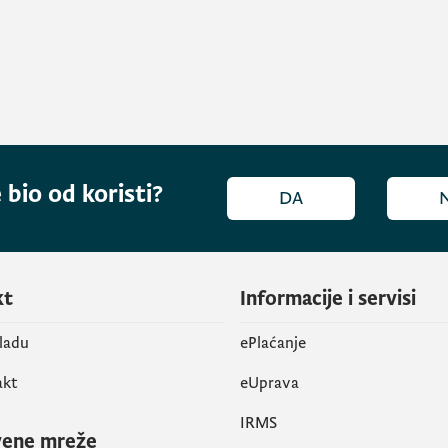
 bio od koristi?
DA
kt
Informacije i servisi
vladu
ePlaćanje
akt
eUprava
IRMS
vene mreže