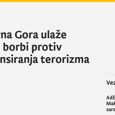
rna Gora ulaže
 borbi protiv
ansiranja terorizma
Vez
Adž
Mak
sar