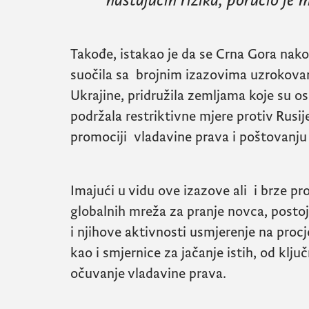
nastajućih rizika, poručio je m
Takođe, istakao je da se Crna Gora nako
suočila sa brojnim izazovima uzrokova
Ukrajine, pridružila zemljama koje su os
podržala restriktivne mjere protiv Rusije
promociji vladavine prava i poštovanju 
Imajući u vidu ove izazove ali i brze pro
globalnih mreža za pranje novca, postoja
i njihove aktivnosti usmjerenje na procj
kao i smjernice za jačanje istih, od klju
očuvanje vladavine prava.