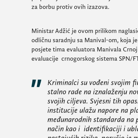
za borbu protiv ovih izazova.
Ministar Adžić je ovom prilikom naglas
odličnu saradnju sa
Manival
-om, koja j
posjete tima evaluatora
Manivala
Crnoj 
evaluacije crnogorskog sistema
SPN/F
Kriminalci su vođeni svojim f
stalno rade na iznalaženju no
svojih ciljeva. Svjesni tih opa
institucije ulažu napore na p
međunarodnih standarda na pr
način kao i identifikaciji i ub