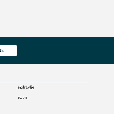
NE
eZdravlje
еUpis