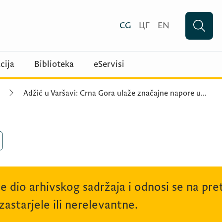
CG
ЦГ
EN
cija
Biblioteka
eServisi
Adžić u Varšavi: Crna Gora ulaže značajne napore u
...
je dio arhivskog sadržaja i odnosi se na p
astarjele ili nerelevantne.