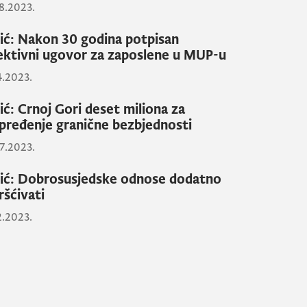
8.2023.
ić: Nakon 30 godina potpisan
ektivni ugovor za zaposlene u MUP-u
4.2023.
ić: Crnoj Gori deset miliona za
pređenje granične bezbjednosti
7.2023.
ić: Dobrosusjedske odnose dodatno
ršćivati
2.2023.