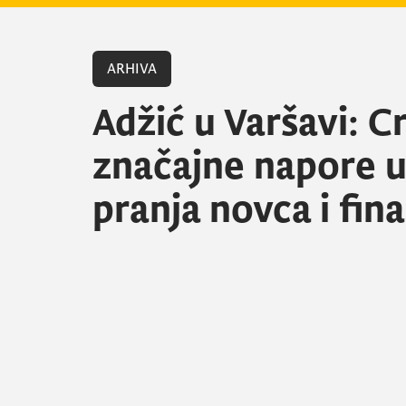
ARHIVA
Adžić u Varšavi: C
značajne napore u
pranja novca i fin