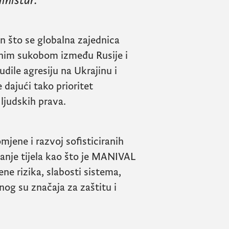
inistar.
n što se globalna zajednica
nim sukobom između Rusije i
udile agresiju na Ukrajinu i
 dajući tako prioritet
ljudskih prava.
mjene i razvoj sofisticiranih
nje tijela kao što je
MANIVAL
ene rizika, slabosti sistema,
čnog su značaja za zaštitu i