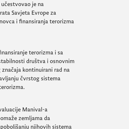
ć
učestvovao je na
ata Savjeta Evrope za
novca i finansiranja terorizma
inansiranje terorizma i sa
stabilnosti društva i osnovnim
 značaja kontinuirani rad na
tavljanju čvrstog sistema
 terorizma.
valuacije
Manival
-a
 pomaže zemljama da
 poboljšanju njihovih sistema