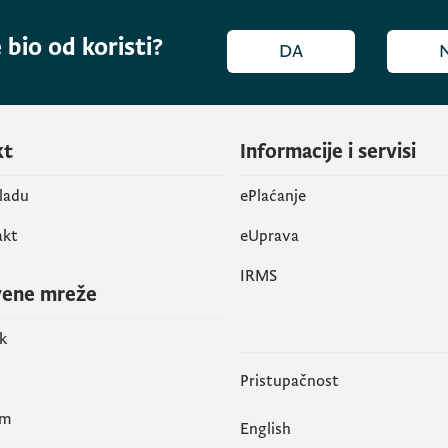
 bio od koristi?
DA
kt
Informacije i servisi
vladu
ePlaćanje
akt
eUprava
IRMS
vene mreže
k
Pristupačnost
am
English