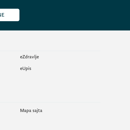
NE
eZdravlje
еUpis
Mapa sajta