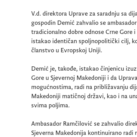
V.d. direktora Uprave za saradnju sa dij
gospodin Demić zahvalio se ambasadoru
tradicionalno dobre odnose Crne Gore i
istakao identičan spoljnopolitički cilj, ko
članstvo u Evropskoj Uniji.
Demić je, takođe, istakao činjenicu izuz
Gore u Sjevernoj Makedoniji i da Uprava
mogućnostima, radi na približavanju di
Makedoniji matičnoj državi, kao i na un
svima poljima.
Ambasador Ramčilović se zahvalio direk
Sjeverna Makedonija kontinuirano radi 