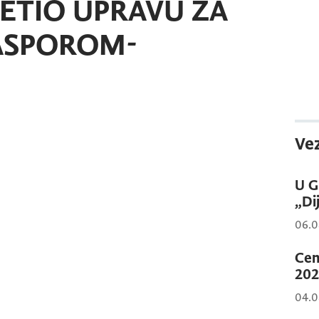
ETIO UPRAVU ZA
JASPOROM-
Vez
U G
„Di
06.0
Cen
202
04.0