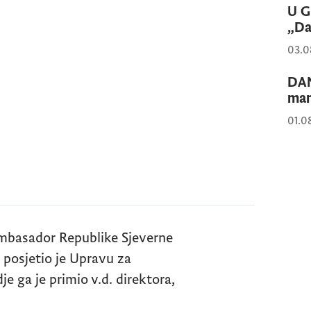
U G
„Da
03.0
DAN
man
01.0
 ambasador Republike Sjeverne
 posjetio je Upravu za
e ga je primio v.d. direktora,