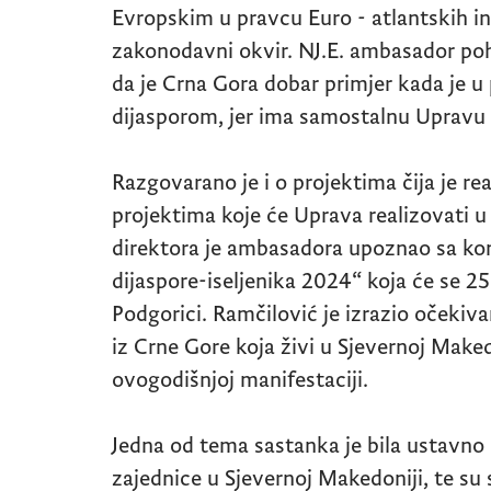
Evropskim u pravcu Euro - atlantskih in
zakonodavni okvir. NJ.E. ambasador pohv
da je Crna Gora dobar primjer kada je u 
dijasporom, jer ima samostalnu Upravu 
Razgovarano je i o projektima čija je rea
projektima koje će Uprava realizovati u
direktora je ambasadora upoznao sa ko
dijaspore-iseljenika 2024“ koja će se 25. 
Podgorici. Ramčilović je izrazio očekiva
iz Crne Gore koja živi u Sjevernoj Maked
ovogodišnjoj manifestaciji.
Jedna od tema sastanka je bila ustavno 
zajednice u Sjevernoj Makedoniji, te su s