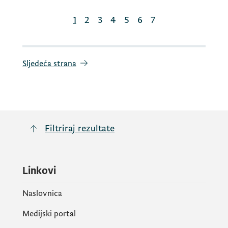
1
2
3
4
5
6
7
Sljedeća strana
Filtriraj rezultate
Linkovi
Naslovnica
Medijski portal