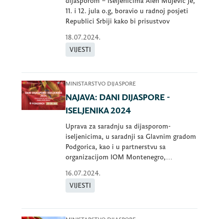
dijasporom – iseljenicima Alen Mujević je,
11. i 12. jula o.g, boravio u radnoj posjeti
Republici Srbiji kako bi prisustvov
18.07.2024.
VIJESTI
MINISTARSTVO DIJASPORE
NAJAVA: DANI DIJASPORE -
ISELJENIKA 2024
Uprava za saradnju sa dijasporom-
iseljenicima, u saradnji sa Glavnim gradom
Podgorica, kao i u partnerstvu sa
organizacijom IOM Montenegro,
organizuje sedmu p
16.07.2024.
VIJESTI