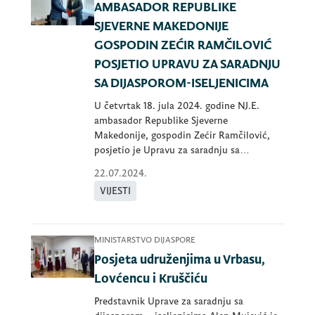
AMBASADOR REPUBLIKE
SJEVERNE MAKEDONIJE
GOSPODIN ZEĆIR RAMČILOVIĆ
POSJETIO UPRAVU ZA SARADNJU
SA DIJASPOROM-ISELJENICIMA
U četvrtak 18. jula 2024. godine NJ.E.
ambasador Republike Sjeverne
Makedonije, gospodin Zećir Ramčilović,
posjetio je Upravu za saradnju sa
dijasporom – isel
22.07.2024.
VIJESTI
MINISTARSTVO DIJASPORE
Posjeta udruženjima u Vrbasu,
Lovćencu i Kruščiću
Predstavnik Uprave za saradnju sa