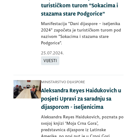
turističkom turom "Sokacima i
stazama stare Podgorice"
Manifestacija "Dani dijaspore – iseljenika
2024" započeta je turističkom turom pod
nazivom "Sokacima i stazama stare
Podgorice".
25.07.2024.
VIJESTI
MINISTARSTVO DIJASPORE
Aleksandra Reyes Haidukovich u
posjeti Upravi za saradnju sa
dijasporom - iseljenicima
Aleksandra Reyes Haidukovich, poznata po
svojoj knjizi ‘Moja Crna Gora’,
predstavnica dijaspore iz Latinske
Amerike, po prvi put je u Crnoj Gori.