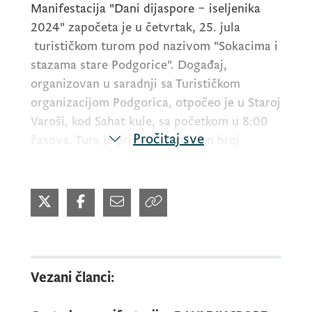
Manifestacija "Dani dijaspore – iseljenika
2024" započeta je u četvrtak, 25. jula
turističkom turom pod nazivom "Sokacima i
stazama stare Podgorice". Događaj,
organizovan u saradnji sa Turističkom
organizacijom Podgorica, otpočeo je u Staroj
Varoši, kod Sahat kule, sa početkom u 8:00
Pročitaj sve
časova. Tura je privukla značajan broj
članova crnogorske dijaspore i sugrađana.
Vezani članci: