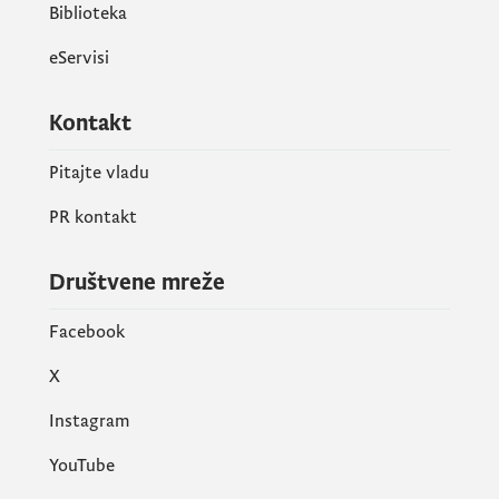
Biblioteka
eServisi
Kontakt
Pitajte vladu
PR kontakt
Društvene mreže
Facebook
X
Instagram
Posjetioci su izrazili veliko zadovoljstvo
YouTube
načinom predstavljanja istorijskih činjenica.