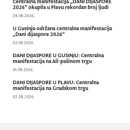
Centralna manifestacija „DANI DIJASPORE
2026“ okupila u Plavu rekordan broj ljudi
04.08.2026.
U Gusinju održana centralna manifestacija
„Dani dijaspore 2026“
Tokom ove ture, učesnici su imali
03.08.2026.
jedinstvenu priliku da istraže istorijske i
DANI DIJASPORE U GUSINJU: Centralna
kulturne znamenitosti stare Podgorice. Uz
manifestacija na Ali-pašinom trgu
stručno vođenje predstavnika TO Podgorica,
01.08.2026.
šetali su uskim sokacima kroz Staru Varoš,
posjetili Galeriju “Risto Stijović”, kao i
DANI DIJASPORE U PLAVU: Centralna
manifestacija na Gradskom trgu
Sastavke, prošetali uz Moraču do plaže
Galeb, te saznali mnoge zanimljivosti o
02.08.2026.
tradiciji i prošlosti ovog dijela grada.