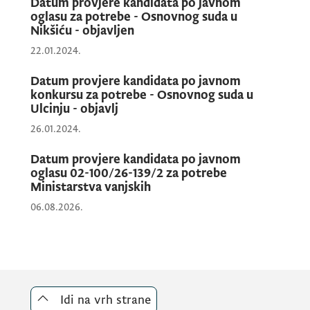
Datum provjere kandidata po javnom
oglasu za potrebe - Osnovnog suda u
- Sadržaj teorijskog dijela pisanog testa
Nikšiću - objavljen
određuje se metodom slučajnog odabira 20
22.01.2024.
pitanja sa liste pitanja koja se odnose na
Datum provjere kandidata po javnom
provjeru znanja iz oblasti ustavnog sistema,
konkursu za potrebe - Osnovnog suda u
organizacije, funkcionisanja, načina rada i
Ulcinju - objavlj
postupanja organa državne uprave, na koja
26.01.2024.
kandidat odgovara na način što bira jedan od
više ponuđenih odgovora.
Datum provjere kandidata po javnom
oglasu 02-100/26-139/2 za potrebe
Ministarstva vanjskih
06.08.2026.
Izrada teorijskog dijela pisanog testa traje
najduže 40 minuta.
Kandidati koji ostvare više od 70% bodova
na teorijskom dijelu pisanog testa mogu
Idi na vrh strane