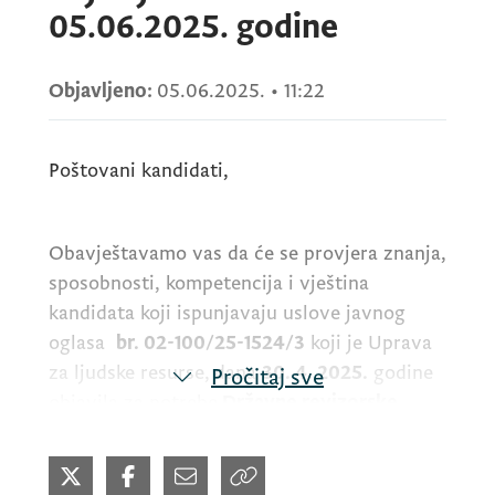
05.06.2025. godine
Objavljeno:
05.06.2025.
•
11:22
Poštovani kandidati,
Obavještavamo vas da će se provjera znanja,
sposobnosti, kompetencija i vještina
kandidata koji ispunjavaju uslove javnog
oglasa
br. 02-100/25-1524/3
koji je Uprava
za ljudske resurse,
dana
30. 4. 2025.
godine
Pročitaj sve
objavila za potrebe
Državne revizorske
institucije
za radno mjesto
Državni/a
revizor/ka - u Odjeljenju za finansijsku
reviziju i reviziju pravilnosti, Sektor