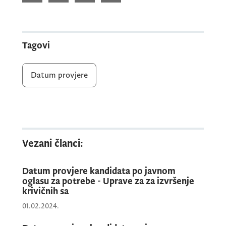
II,
održati dana
16. 6. 2025. godine
(ponedeljak) u 08.30h
, u prostorijama
Uprave za ljudske resurse.
Tagovi
Datum provjere
Provjeru vrši komisija
pisanim testiranjem i
usmenim intervjuom.
Pisani test kandidati izrađuju u elektronskoj
formi, pod šifrom.
Vezani članci:
Datum provjere kandidata po javnom
Pisano testiranje sastoji se od teorijskog i
oglasu za potrebe - Uprave za za izvršenje
krivičnih sa
praktičnog dijela i podrazumijeva izradu
01.02.2024.
pisanog testa.