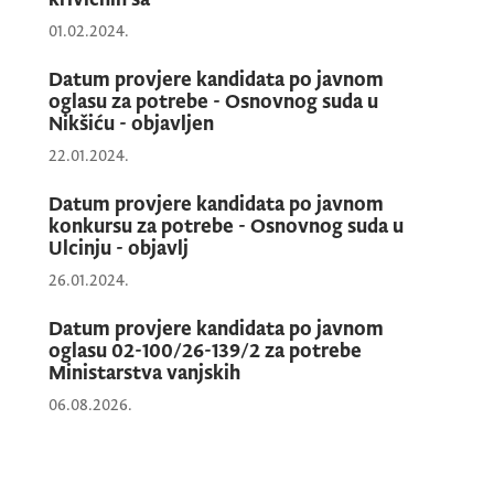
Pisano testiranje sastoji se od teorijskog i
01.02.2024.
praktičnog dijela i podrazumijeva izradu
pisanog testa.
Datum provjere kandidata po javnom
oglasu za potrebe - Osnovnog suda u
Nikšiću - objavljen
- Sadržaj teorijskog dijela pisanog testa
22.01.2024.
određuje se metodom slučajnog odabira 20
Datum provjere kandidata po javnom
pitanja sa liste pitanja koja se odnose na
konkursu za potrebe - Osnovnog suda u
provjeru znanja iz oblasti ustavnog sistema,
Ulcinju - objavlj
organizacije, funkcionisanja, načina rada i
26.01.2024.
postupanja organa državne uprave, na koja
kandidat odgovara na način što bira jedan od
Datum provjere kandidata po javnom
oglasu 02-100/26-139/2 za potrebe
više ponuđenih odgovora.
Ministarstva vanjskih
06.08.2026.
Izrada teorijskog dijela pisanog testa traje
najduže 40 minuta.