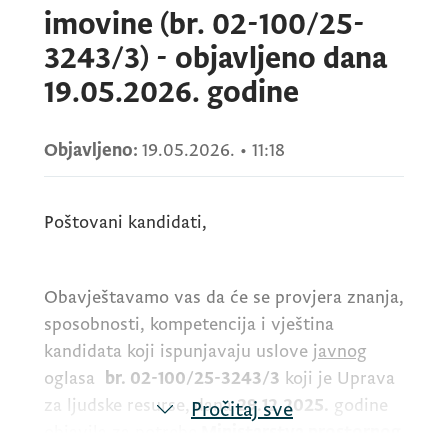
imovine (br. 02-100/25-
3243/3) - objavljeno dana
19.05.2026. godine
Objavljeno:
19.05.2026.
•
11:18
Poštovani kandidati,
Obavještavamo vas da će se provjera znanja,
sposobnosti, kompetencija i vještina
kandidata koji ispunjavaju uslove
javnog
oglasa
br. 02-100/25-3243/3
koji je Uprava
za ljudske resurse,
dana
29.12.2025.
godine
Pročitaj sve
objavila za potrebe
Ministarstva prostornog