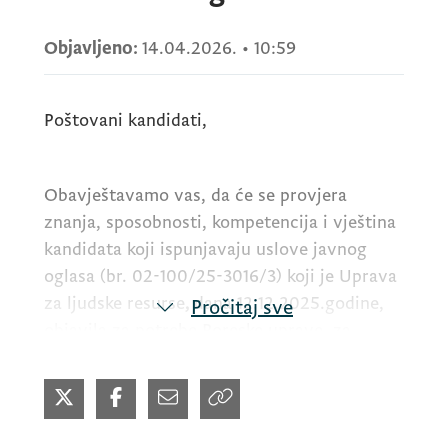
Objavljeno:
14.04.2026.
•
10:59
Poštovani kandidati,
Obavještavamo vas, da će se provjera
znanja, sposobnosti, kompetencija i vještina
kandidata koji ispunjavaju uslove javnog
oglasa (br. 02-100/25-3016/3) koji je Uprava
za ljudske resurse
,
dana 12.12.2025.godine,
Pročitaj sve
objavila za potrebe Poreske uprave, za
radna
mjesta:
1. Poreski/a inspektor/ka III -
za terensku kontrolu za Bijelo Polje i
Mojkovac, sa mjestom rada u Bijelom Polju
- Grupa za inspekcijski nadzor za Sjeverni