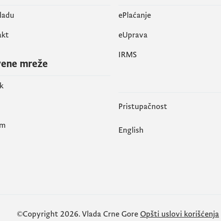
vladu
ePlaćanje
akt
eUprava
IRMS
vene mreže
k
Pristupačnost
am
English
©Copyright 2026.
Vlada Crne Gore
Opšti uslovi korišćenja