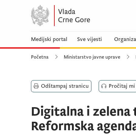
Medijski portal
Sve vijesti
Organiza
Početna
Ministarstvo javne uprave
Odštampaj stranicu
Pročitaj mi
Digitalna i zelena 
Reformska agend