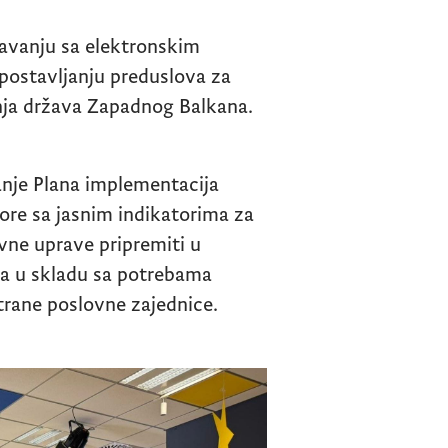
avanju sa elektronskim
postavljanju preduslova za
nja država Zapadnog Balkana.
janje Plana implementacija
Gore sa jasnim indikatorima za
vne uprave pripremiti u
 a u skladu sa potrebama
trane poslovne zajednice.