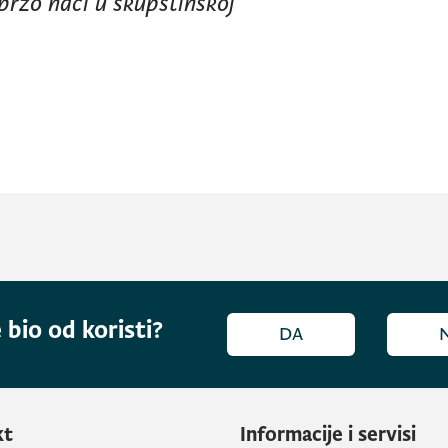
 brzo naći u skupštinskoj
 bio od koristi?
DA
kt
Informacije i servisi