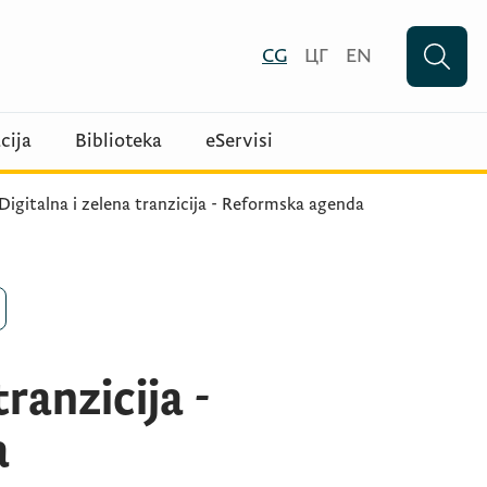
CG
ЦГ
EN
cija
Biblioteka
eServisi
Digitalna i zelena tranzicija - Reformska agenda
tranzicija -
a