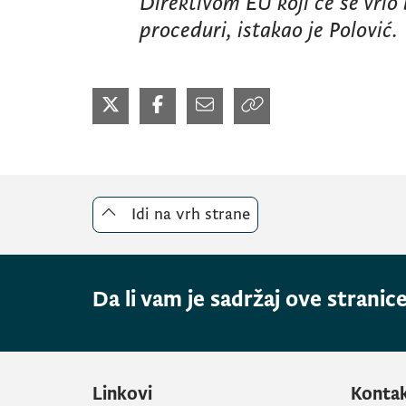
Direktivom
EU
koji će se vrlo
proceduri, istakao je Polović.
Idi na vrh strane
Da li vam je sadržaj ove stranice
Linkovi
Konta