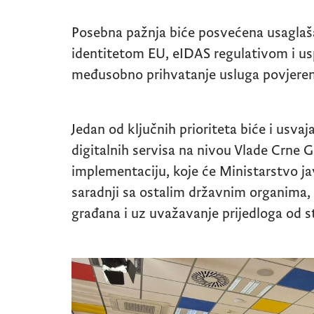
Posebna pažnja biće posvećena usaglaš
identitetom
EU
,
eIDAS
regulativom i us
međusobno prihvatanje usluga povjere
Jedan od ključnih prioriteta biće i usva
digitalnih servisa na nivou Vlade Crne 
implementaciju, koje će Ministarstvo ja
saradnji sa ostalim državnim organima,
građana i uz uvažavanje prijedloga od s