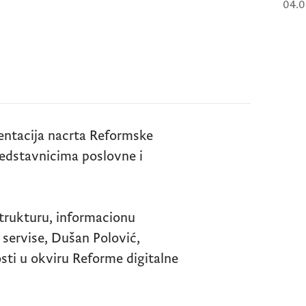
04.0
entacija nacrta Reformske
predstavnicima poslovne i
strukturu, informacionu
e servise, Dušan Polović,
sti u okviru Reforme digitalne