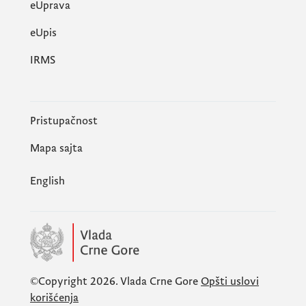
eUprava
еUpis
IRMS
Pristupačnost
Mapa sajta
English
©Copyright 2026.
Vlada Crne Gore
Opšti uslovi
korišćenja