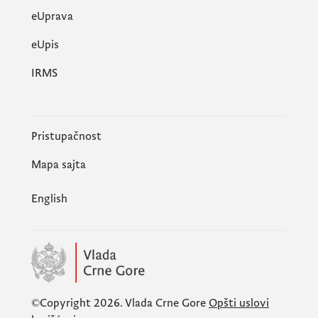
eUprava
еUpis
IRMS
Pristupačnost
Mapa sajta
English
©Copyright 2026.
Vlada Crne Gore
Opšti uslovi