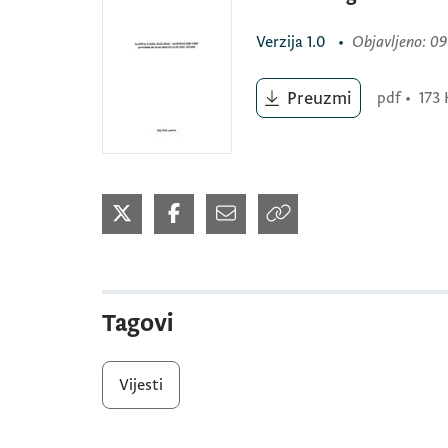
Verzija
1.0
•
Objavljeno
: 0
Preuzmi
pdf
•
173 
Tagovi
Vijesti