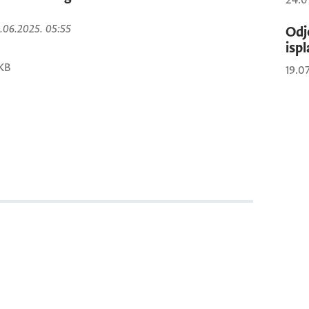
24.0
9.06.2025. 05:55
Odj
isp
KB
19.0