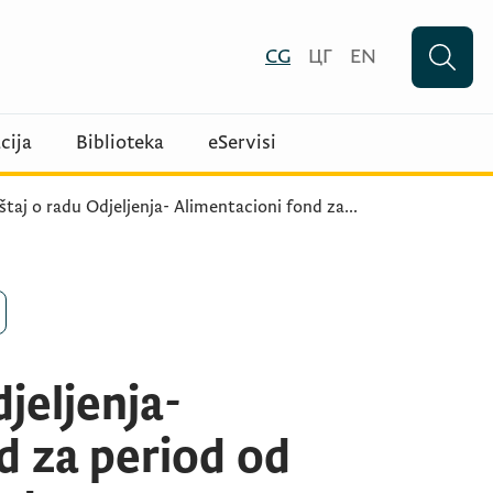
CG
ЦГ
EN
cija
Biblioteka
eServisi
štaj o radu Odjeljenja- Alimentacioni fond za
...
djeljenja-
d za period od