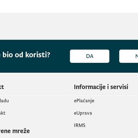
 bio od koristi?
DA
kt
Informacije i servisi
vladu
ePlaćanje
akt
eUprava
IRMS
vene mreže