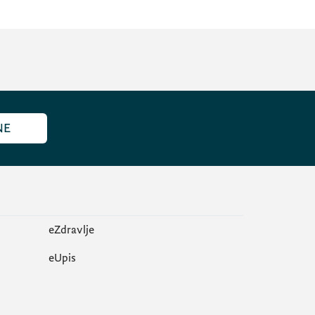
NE
eZdravlje
еUpis