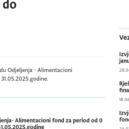
 do
Vez
Izv
jan
adu Odjeljenja - Alimentacioni
28.0
 31.05.2025.godine.
Rje
fin
18.0
Izv
fon
ljenja- Alimentacioni fond za period od 0
31.05.2025.godine